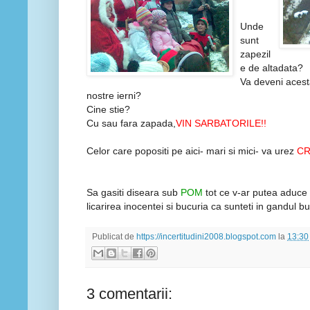
Unde
sunt
zapezil
e de altadata?
Va deveni acesta
nostre ierni?
Cine stie?
Cu sau fara zapada,
VIN SARBATORILE!!
Celor care popositi pe aici- mari si mici- va urez
CR
Sa gasiti diseara sub
POM
tot ce v-ar putea aduce in
licarirea inocentei si bucuria ca sunteti in gandul bu
Publicat de
https://incertitudini2008.blogspot.com
la
13:30
3 comentarii: