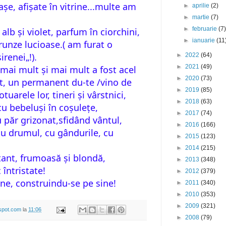
șe, afișate în vitrine...multe am
►
aprilie
(2)
►
martie
(7)
►
februarie
(7
 alb și violet, parfum în ciorchini,
►
ianuarie
(11
runze lucioase.( am furat o
renei„!).
►
2022
(64)
►
2021
(49)
mai mult și mai mult a fost acel
►
2020
(73)
it, un permanent du-te /vino de
►
2019
(85)
tuarele lor, tineri și vârstnici,
►
2018
(63)
cu bebeluși în coșulețe,
►
2017
(74)
păr grizonat,sfidând vântul,
►
2016
(166)
 cu drumul, cu gândurile, cu
►
2015
(123)
►
2014
(215)
ant, frumoasă și blondă,
►
2013
(348)
 întristate!
►
2012
(379)
ine, construindu-se pe sine!
►
2011
(340)
►
2010
(353)
►
2009
(321)
gspot.com
la
11:06
►
2008
(79)