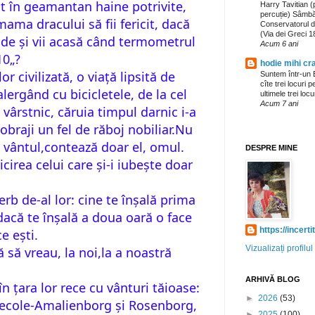
t în geamantan haine potrivite,
Harry Tavitian 
percuție) Sâmbă
ama dracului să fii fericit, dacă
Conservatorul d
(Via dei Greci 1
rade și vii acasă când termometrul
Acum 6 ani
10„?
hodie mihi cra
lor civilizată, o viață lipsită de
Suntem într-un B
cîte trei locuri 
alergând cu bicicletele, de la cel
ultimele trei locu
Acum 7 ani
vârstnic, căruia timpul darnic i-a
obraji un fel de răboj nobiliar.Nu
ci vântul,contează doar el, omul.
DESPRE MINE
icirea celui care și-i iubește doar
rb de-al lor: cine te înșală prima
dacă te înșală a doua oară o face
https://incert
e ești.
Vizualizați profil
 să vreau, la noi,la a noastră
ARHIVĂ BLOG
n țara lor rece cu vânturi tăioase:
►
2026
(53)
secole-Amalienborg și Rosenborg,
►
2025
(100)