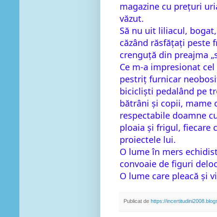
magazine cu prețuri uria
văzut.
Să nu uit liliacul, bogat,
căzând răsfățați peste f
crenguță din preajma „si
Ce m-a impresionat cel 
pestriț furnicar neobos
bicicliști pedalând pe tro
bătrâni și copii, mame 
respectabile doamne cu 
ploaia și frigul, fiecare
proiectele lui.
O lume în mers echidist
convoaie de figuri deloc
O lume care pleacă și v
Publicat de
https://incertitudini2008.blo