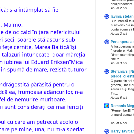
anul precedent. 
că; s-a întâmplat să fie
Acum 2 ani
lavinia stefan
Bun, vrei să te l
ia, Malmo.
ai nevoie? Să înv
ponturi cum să fa
e deloc cald în țara nefericitului
Acum 2 ani
i seci, soarele stă ascuns sub
Per aspera ad
 fețe cernite, Marea Baltică își
Ai fost persoan
încredere. Mai 
 talazuri întunecate, doar măreția
Dintre toate fiin
tine te...
in iubirea lui Eduard Eriksen”Mica
Acum 3 ani
t în spumă de mare, rezistă tuturor
Ştefania's | N
pierde, ci este
O parte din noi
îndrăgostită părăsită pentru o
groaza, Dar e d
zarea ce-şi leag
ndcă ea, frumoasa adâncurilor, n-a
Tin...
Acum 6 ani
fel de nemurire muritoare.
i sunt considerați cei mai fericiți
Romania Mega
*Remember!!! **
primului autotur
-----------------
pul cu care am petrecut acolo o
Acum 6 ani
are pe mine, una, nu m-a speriat,
Harry Tavitia