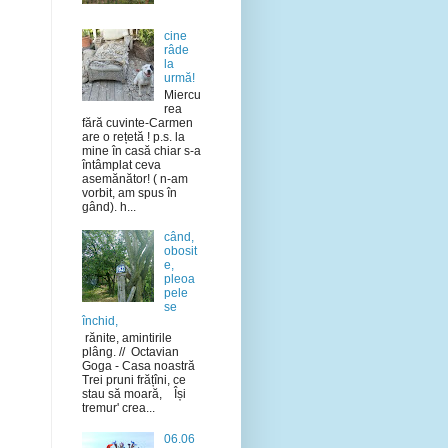
cine
râde
la
urmă!
Miercu
rea
fără cuvinte-Carmen
are o rețetă ! p.s. la
mine în casă chiar s-a
întâmplat ceva
asemănător! ( n-am
vorbit, am spus în
gând). h...
când,
obosit
e,
pleoa
pele
se
închid,
rănite, amintirile
plâng. // Octavian
Goga - Casa noastră
Trei pruni frățîni, ce
stau să moară, Își
tremur' crea...
06.06