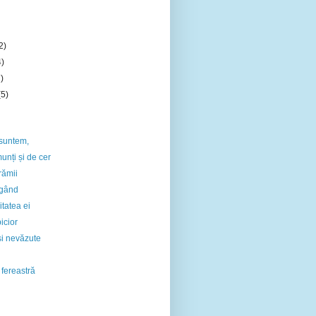
2)
4)
7)
(5)
 suntem,
unți și de cer
rămii
 gând
itatea ei
icior
 și nevăzute
fereastră