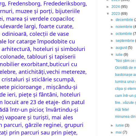
rg, Fredensborg, Fredederiksborg,
►
2024
(95)
uri, muzee și porți, bijuteriile
▼
2023
(69)
ei, marea și verdele copacilor,
►
decembrie
(
bulevarde largi, foarte curate,
►
noiembrie
(
e odinioară, colecții de vase
►
octombrie
(
ale lor catarge împodobite cu
►
septembrie
 arhitectură, hoteluri și simboluri
►
august
(5)
▼
iulie
(9)
i colonade, tablouri și tapiserii
”Noi știm ce
 mobilier exorbitant,buticuri cu
Ocrotită de m
lebre, antichități,vechi metereze,
bastonașe a
 cristaluri și sticlărie scumpă,
lumina unui
hete picioroange , mișcându-și
clipa și etern
de ieri, piețe și fântâni, hoteluri
cam într-un p
 locuit are 23 de etaje- din patul
fire...văzute
ă într-un picior, învârtindu-și
măi fete!
) vapoare și turiști, mai ales
minunea din 
in parcuri, gărzile reginei, grupuri
►
iunie
(3)
ați prin parcuri sau prin piețe,
►
mai
(7)