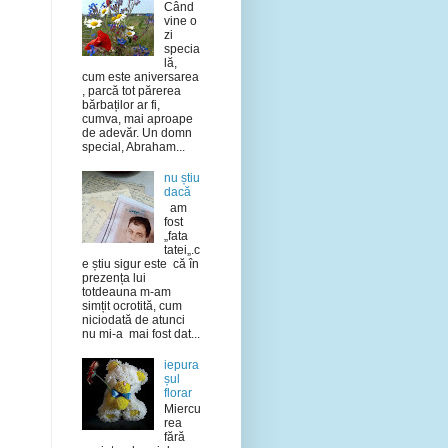
Când
vine o
zi
specia
lă,
cum este aniversarea
, parcă tot părerea
bărbaților ar fi,
cumva, mai aproape
de adevăr. Un domn
special, Abraham...
nu știu
dacă
am
fost
„fata
tatei„.c
e știu sigur este că în
prezența lui
totdeauna m-am
simțit ocrotită, cum
niciodată de atunci
nu mi-a mai fost dat...
iepura
șul
florar
Miercu
rea
fără