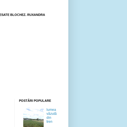
ESATE BLOCHEZ. RUXANDRA
POSTĂRI POPULARE
lumea
văzută
din
tren