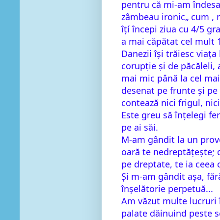
pentru că mi-am îndesa
zâmbeau ironic„ cum , m
îțí începi ziua cu 4/5 g
a mai căpătat cel mult 
Danezii își trăiesc viața 
corupție și de păcăleli, 
mai mic până la cel mai 
desenat pe frunte și pe 
contează nici frigul, ni
Este greu să înțelegi fer
pe ai săi.
M-am gândit la un prove
oară te nedreptățește; 
pe dreptate, te ia ceea c
Și m-am gândit așa, fără
înșelătorie perpetuă...
Am văzut multe lucruri î
palate dăinuind peste 