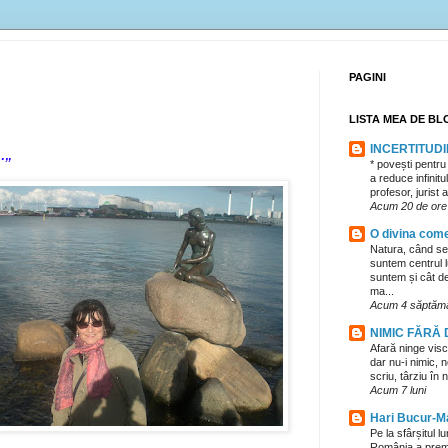
PAGINI
LISTA MEA DE BL
INCERTITUDI
.„
* povești pentru 
a reduce infinitul
profesor, jurist
Acum 20 de ore
O divina come
Natura, când se
suntem centrul l
suntem și cât de
ma...
Acum 4 săptăm
NIMIC FĂRĂ
Afară ninge visc
dar nu-i nimic, 
scriu, târziu în 
Acum 7 luni
Hari Bucur-M
Pe la sfârșitul l
România a premia