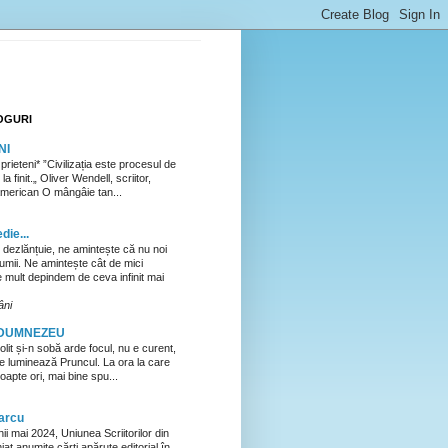
OGURI
NI
prieteni* ”Civilizația este procesul de
 la finit.„ Oliver Wendell, scriitor,
 american O mângâie tan...
die...
 dezlănțuie, ne amintește că nu noi
umii. Ne amintește cât de mici
 mult depindem de ceva infinit mai
âni
 DUMNEZEU
olit și-n sobă arde focul, nu e curent,
ne luminează Pruncul. La ora la care
noapte ori, mai bine spu...
arcu
unii mai 2024, Uniunea Scriitorilor din
t anumite cărți apărute editorial în