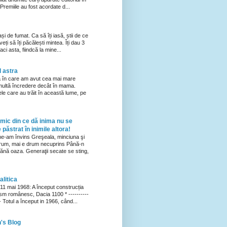
Premiile au fost acordate d...
ași de fumat. Ca să îți iasă, știi de ce
eți să îți păcălești mintea. Îți dau 3
ci asta, fiindcă la mine...
 astra
a în care am avut cea mai mare
multă încredere decât în mama.
ţele care au trăit în această lume, pe
imic din ce dă inima nu se
 păstrat în inimile altora!
 ne-am învins Greşeala, minciuna şi
rum, mai e drum necuprins Până-n
ănă oaza. Generaţii secate se sting,
litica
11 mai 1968: A început construcția
ism românesc, Dacia 1100 * ----------
--- Totul a început in 1966, când...
n's Blog