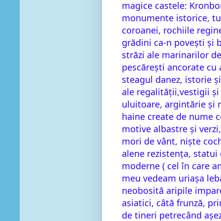
magice castele: Kronbo
monumente istorice, turn
coroanei, rochiile regin
grădini ca-n povești și 
străzi ale marinarilor d
pescărești ancorate cu 
steagul danez, istorie și
ale regalității,vestigii ș
uluitoare, argintărie și
haine create de nume ce
motive albastre și verzi,
mori de vânt, niște coc
alene rezistența, statui 
moderne ( cel în care am
meu vedeam uriașa lebăd
neobosită aripile impare
asiatici, câtă frunză, pr
de tineri petrecând așez