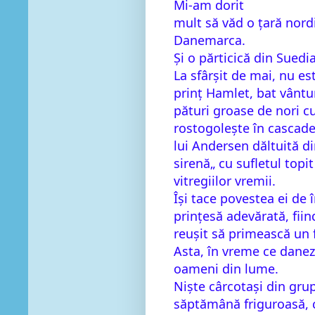
Mi-am dorit
mult să văd o țară nordi
Danemarca.
Și o părticică din Sued
La sfârșit de mai, nu est
prinț Hamlet, bat vântur
pături groase de nori cu
rostogolește în cascade
lui Andersen dăltuită d
sirenă„ cu sufletul topi
vitregiilor vremii.
Își tace povestea ei de 
prințesă adevărată, fii
reușit să primească un 
Asta, în vreme ce danezi
oameni din lume.
Niște cârcotași din gru
săptămână friguroasă, c